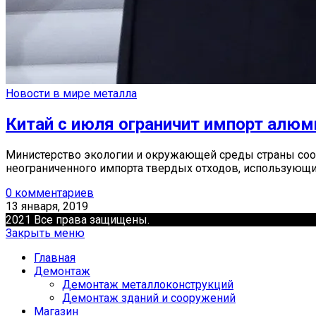
Новости в мире металла
Китай с июля ограничит импорт алюм
Министерство экологии и окружающей среды страны сообщ
неограниченного импорта твердых отходов, использующи
0 комментариев
13 января, 2019
2021 Все права защищены.
Закрыть меню
Главная
Демонтаж
Демонтаж металлоконструкций
Демонтаж зданий и сооружений
Магазин