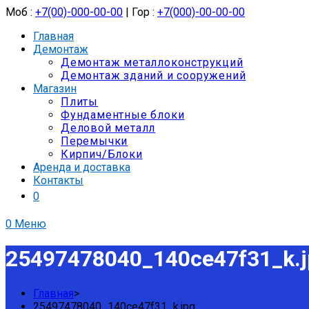
Моб :
+7(00)-000-00-00
| Гор :
+7(000)-00-00-00
Главная
Демонтаж
Демонтаж металлоконструкций
Демонтаж зданий и сооружений
Магазин
Плиты
Фундаментные блоки
Деловой металл
Перемычки
Кирпич/Блоки
Аренда и доставка
Контакты
0
0
Меню
25497478040_140ce47f31_k.j
Главная
>
25497478040_140ce47f31_k.jpg