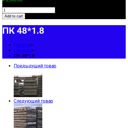
ПК
48*1.8
Add to cart
quantity
ПК 48*1.8
Главная
>
Магазин
>
ПК 48*1.8
Предыдущий товар
Следующий товар