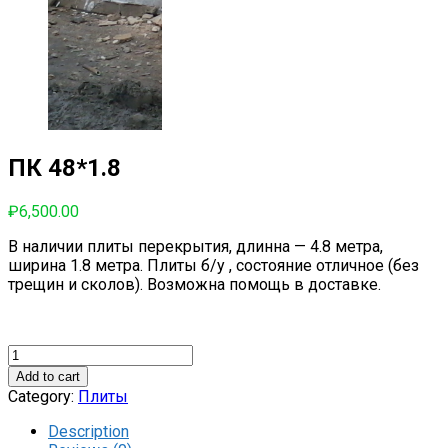
ПК 48*1.8
₽
6,500.00
В наличии плиты перекрытия, длинна — 4.8 метра,
ширина 1.8 метра. Плиты б/у , состояние отличное (без
трещин и сколов). Возможна помощь в доставке.
ПК
48*1.8
Add to cart
quantity
Category:
Плиты
Description