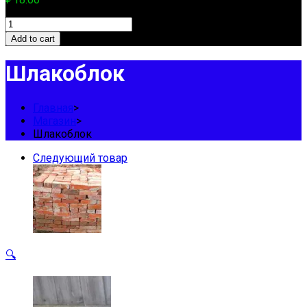
Шлакоблок
quantity
Add to cart
Шлакоблок
Главная
>
Магазин
>
Шлакоблок
Следующий товар
🔍